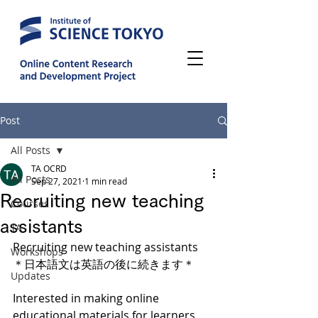
Post
All Posts
TA OCRD
All Posts
Sep 27, 2021
1 min read
Recruiting new teaching
Courses
assistants
TA
Recruiting new teaching assistants
Workshops
＊日本語文は英語の後に続きます＊
Updates
Interested in making online 
educational materials for learners 